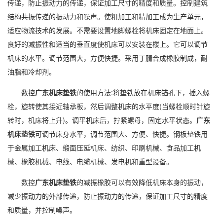
传递，防止振动力的传递，保证加工尺寸的精度和质量。控制建筑
结构共振传递的振动力和噪声。使粗加工和精加工成为生产单元，
适应物流技术的发展。不需要设置地脚螺栓将机床固定在地面上。
良好的减振性和适当的垂直度使机床可以安装在楼上。它可以调节
机床的水平。调节范围大，方便快捷。采用丁腈合成橡胶制成，耐
油脂和冷却剂。
数控
广东机床垫铁
的使用方法:将垫铁放在机床锚孔下，插入螺
栓，旋转使其接近轴承板，然后调整机床的水平度(当螺栓顺时针旋
转时，机床将上升)。调平机床后，拧紧螺母，固定水平状态。
广东
机床垫铁
可调节床身水平，调节范围大、方便、快捷。钢板垫铁用
于金属加工机床、缎面压延机床、纺织、印刷机械、食品加工机
械、橡胶机械、电线、电缆机械、发电机和重型设备。
数控
广东机床垫铁
的减振橡胶可以有效降低机床本身的振动，
减少振动力的外部传递，防止振动力的传递，保证加工尺寸的精度
和质量，并控制噪声。