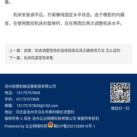
量。
机床安装调平后，拧紧螺母固定水平状态。由于橡胶的内蠕
变，在使用数控机床的垫铁时，应在两周后再次调整机床水平。
上一篇：
佰德：机床调整垫铁的选择指南及其正确使用方法 怎么说的
下一篇：
机床防震垫铁参数
沧州佰德机械设备制造有限公司
电话： 15175707809
手机：15175707809
邮箱：
15175707809@163.com
微信扫一扫
地址：河北省沧州市泊头市郝村镇东流堡村
版权所有 © 现在 沧州云企网络科技有限公司 保留所有权利
Powered by
云企网络科技
冀ICP备2021028916号-1